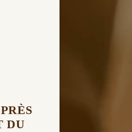
 PRÈS
T DU