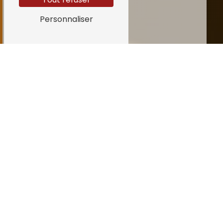
Personnaliser
Porte en bois près de
Antibes
PORTE EN BOIS À ANTIBES
À la recherche de portes en bois de qualité
à Antibes? Découvrez dès maintenant les
produits proposés par Ceresola & Fils, une
entreprise spécialisée située à Nice, à